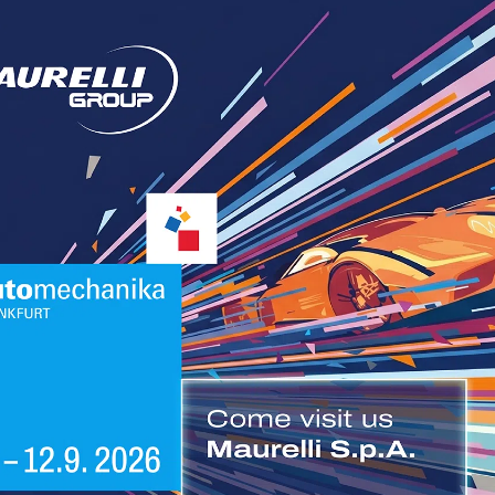
 DI VOLER PRESTARE IL MIO CONSENSO PER LE ATTIV
ATE AL MARKETING
SCRIVITI
IL GRUPPO MAURELLI
C
Or
Area Truck
Lu
Ma
Ecology Parts
co
Ford Trucks
Formau