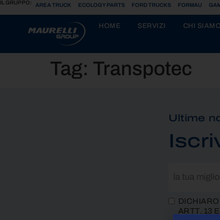
IL GRUPPO:
AREA TRUCK
ECOLOGY PARTS
FORD TRUCKS
FORMAU
GAM
HOME
SERVIZI
CHI SIAM
Tag:
Transpotec
Ultime no
Iscri
DICHIARO
ARTT. 13 