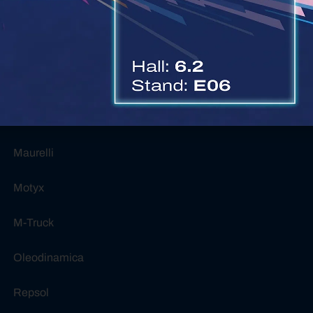
GAM Technic
Interservice
K-Mobility
MauEnergy
Maurelli
Motyx
M-Truck
Oleodinamica
Repsol