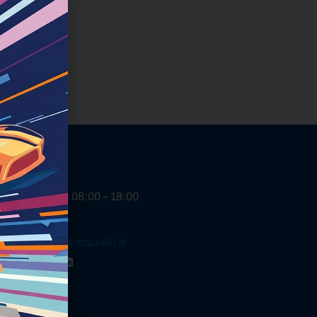
ITÀ
ONTATTI
ari
nedì – Venerdì 08:00 – 18:00
il
municazione@maurelli.it