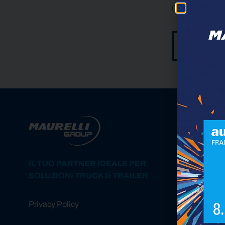
DICHIARO
FINALIZZ
I
ALTERNATIVE:
IL TUO PARTNER IDEALE PER
SOLUZIONI TRUCK & TRAILER
Privacy Policy