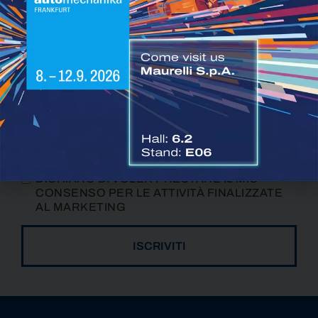
Ultime novità dal settore automotive
Iscriviti alla newsletter
DICHIARO DI PRENDERE VISIONE
DELL’
INFORMATIVA
RESA AI SENSI DEGLI
ARTT. 13 E SS DEL GDPR
DICHIARO DI VOLER PRESTARE IL MIO
CONSENSO PER LE ATTIVITÀ FINALIZZATE
AL MARKETING
ISCRIVITI
ALTERNATIVE: