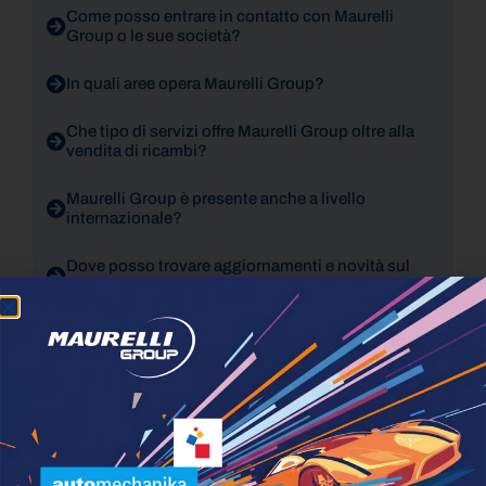
Come posso entrare in contatto con Maurelli
Group o le sue società?
In quali aree opera Maurelli Group?
Che tipo di servizi offre Maurelli Group oltre alla
vendita di ricambi?
Maurelli Group è presente anche a livello
internazionale?
Dove posso trovare aggiornamenti e novità sul
gruppo?
Cos’è il servizio Maurelli Fleet Service?
Maurelli Group collabora anche con le Pubbliche
Amministrazioni?