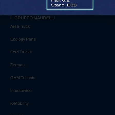
Report di Sostenibilità
IL GRUPPO MAURELLI
Area Truck
Ecology Parts
Ford Trucks
Formau
GAM Technic
Interservice
K-Mobility