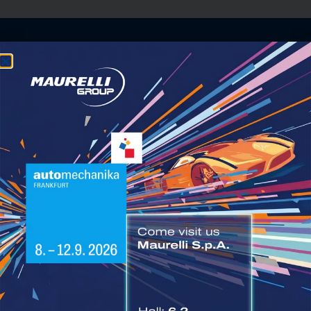
ALTERNATIVE:
IL TUO PARTNER IDEALE PER
SOLUZIONI TRUCK & TRAILER
Privacy Policy
Cookie Policy
Whistleblowing
Certificazioni Maurelli Holding SPA
Governance Maurelli Holding SPA