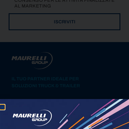
CONSENSO PER LE ATTIVITÀ FINALIZZATE
AL MARKETING
ISCRIVITI
ALTERNATIVE:
IL TUO PARTNER IDEALE PER
SOLUZIONI TRUCK & TRAILER
Privacy Policy
Cookie Policy