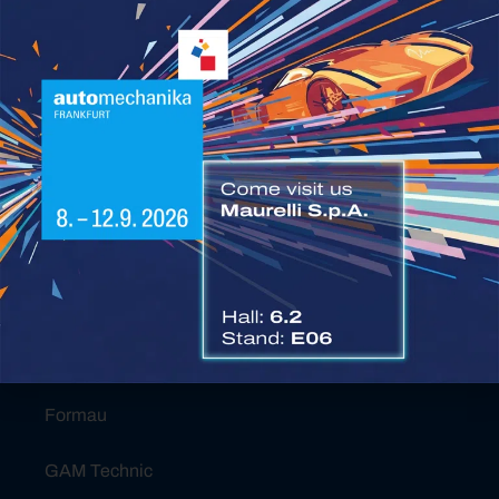
Whistleblowing
Certificazioni Maurelli Holding SPA
Governance Maurelli Holding SPA
Report di Sostenibilità
IL GRUPPO MAURELLI
Area Truck
Ecology Parts
Ford Trucks
Formau
GAM Technic